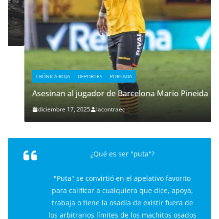
CRÓNICA ROJA
DEPORTES
PORTADA
Asesinan al jugador de Barcelona Mario Pineida
diciembre 17, 2025
lacontraec
¿Qué es ser "puta"?
"Puta" se convirtió en el apelativo favorito
para calificar a cualquiera que dice, apoya,
trabaja o tiene la osadía de existir fuera de
los arbitrarios límites de los machitos osados