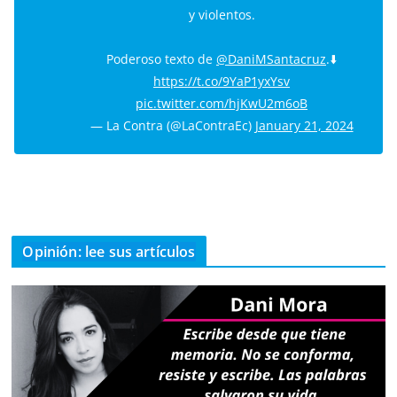
y violentos.
Poderoso texto de
@DaniMSantacruz
.⬇️
https://t.co/9YaP1yxYsv
pic.twitter.com/hjKwU2m6oB
— La Contra (@LaContraEc)
January 21, 2024
Opinión: lee sus artículos