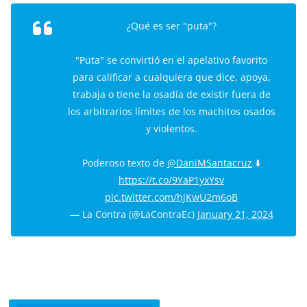
¿Qué es ser "puta"?
"Puta" se convirtió en el apelativo favorito
para calificar a cualquiera que dice, apoya,
trabaja o tiene la osadía de existir fuera de
los arbitrarios límites de los machitos osados
y violentos.
Poderoso texto de
@DaniMSantacruz
.⬇️
https://t.co/9YaP1yxYsv
pic.twitter.com/hjKwU2m6oB
— La Contra (@LaContraEc)
January 21, 2024