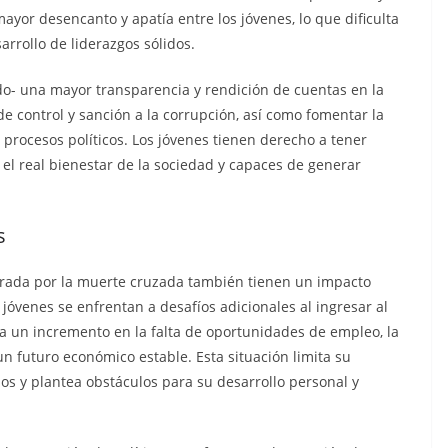
n cárcel
Sicarios acribillan a
yor desencanto y apatía entre los jóvenes, lo que dificulta
que está
funcionario municipal
sarrollo de liderazgos sólidos.
a al
frente al Municipio de
do- una mayor transparencia y rendición de cuentas en la
dos de
Manta
de control y sanción a la corrupción, así como fomentar la
os
 procesos políticos. Los jóvenes tienen derecho a tener
julio 2, 2026
lacontraec
 el real bienestar de la sociedad y capaces de generar
aec
s
nerada por la muerte cruzada también tienen un impacto
 jóvenes se enfrentan a desafíos adicionales al ingresar al
a un incremento en la falta de oportunidades de empleo, la
un futuro económico estable. Esta situación limita su
os y plantea obstáculos para su desarrollo personal y