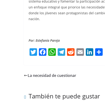
sistema educativo y fomentar la participación ac
un enfoque integral que priorice las necesidade
donde los jóvenes sean protagonistas del cambio
nación.
Por: Estefanía Pareja
T
F
W
T
R
E
Li
w
a
h
el
e
m
n
itt
c
at
e
d
ai
k
er
e
s
gr
di
l
e
La necesidad de cuestionar
b
A
a
t
dI
o
p
m
n
También te puede gustar
o
p
k