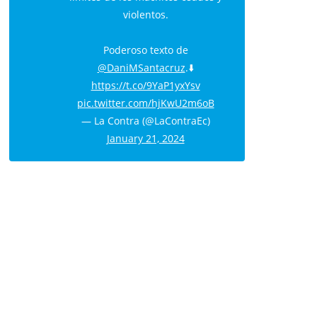
violentos.
Poderoso texto de
@DaniMSantacruz
.⬇️
https://t.co/9YaP1yxYsv
pic.twitter.com/hjKwU2m6oB
— La Contra (@LaContraEc)
January 21, 2024