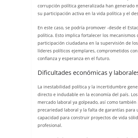
Nueva matanza e
corrupción política generalizada han generado ma
de Esmeraldas, 
su participación activa en la vida política y el de
militarizada, dej
En este caso, se podría promover -desde el Esta
menos 13 priva
política. Esto implica fortalecer los mecanismos 
libertad fallecid
participación ciudadana en la supervisión de los
líderes políticos ejemplares, comprometidos con
septiembre 25, 2025
lacontr
confianza y esperanza en el futuro.
Dificultades económicas y laborale
La inestabilidad política y la incertidumbre ge
directo e indudable en la economía del país. Los
mercado laboral ya golpeado, así como también 
precariedad laboral y la falta de garantías para 
capacidad para construir proyectos de vida sólid
profesional.