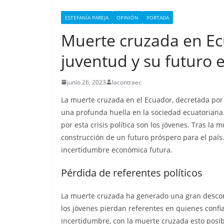
i
p
n
a
o
t
l
ESTEFANÍA PAREJA
OPINIÓN
PORTADA
k
m
m
Muerte cruzada en Ec
e
p
d
juventud y su futuro e
a
I
r
junio 26, 2023
lacontraec
n
t
La muerte cruzada en el Ecuador, decretada por 
i
una profunda huella en la sociedad ecuatoriana.
r
por esta crisis política son los jóvenes. Tras la
construcción de un futuro próspero para el país.
incertidumbre económica futura.
Pérdida de referentes políticos
La muerte cruzada ha generado una gran desconfia
los jóvenes pierdan referentes en quienes confia
CRÓNICA ROJA
PORTADA
incertidumbre, con la muerte cruzada esto posib