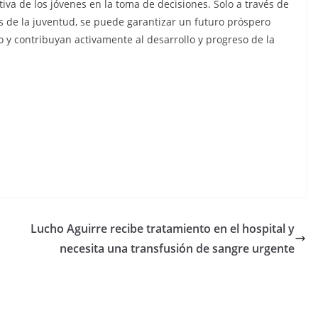
tiva de los jóvenes en la toma de decisiones. Solo a través de
s de la juventud, se puede garantizar un futuro próspero
 y contribuyan activamente al desarrollo y progreso de la
C
o
m
p
Lucho Aguirre recibe tratamiento en el hospital y
ar
necesita una transfusión de sangre urgente
tir