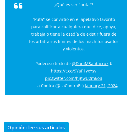
¿Qué es ser "puta"?
"Puta" se convirtió en el apelativo favorito
para calificar a cualquiera que dice, apoya,
trabaja o tiene la osadía de existir fuera de
los arbitrarios límites de los machitos osados
y violentos.
Poderoso texto de
@DaniMSantacruz
.⬇️
https://t.co/9YaP1yxYsv
pic.twitter.com/hjKwU2m6oB
— La Contra (@LaContraEc)
January 21, 2024
Opinión: lee sus artículos