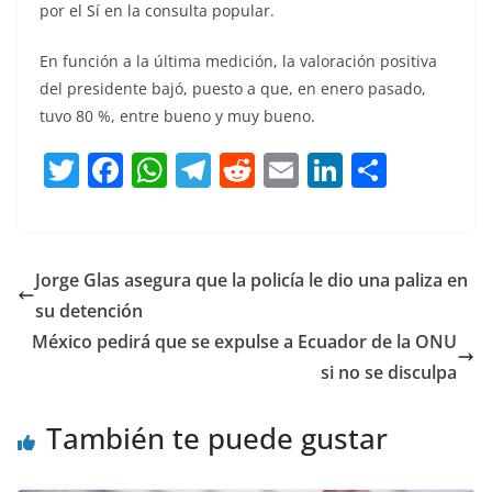
por el Sí en la consulta popular.
En función a la última medición, la valoración positiva
del presidente bajó, puesto a que, en enero pasado,
tuvo 80 %, entre bueno y muy bueno.
T
F
W
T
R
E
Li
C
w
a
h
el
e
m
n
o
itt
c
at
e
d
ai
k
m
er
e
s
gr
di
l
e
p
Jorge Glas asegura que la policía le dio una paliza en
b
A
a
t
dI
ar
su detención
o
p
m
n
tir
México pedirá que se expulse a Ecuador de la ONU
o
p
si no se disculpa
k
También te puede gustar