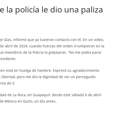
Sicarios acribillan a
 la policía le dio una paliza
funcionario municipal
frente al Municipio de
Manta
a en cárcel
s, que está
julio 2, 2026
lacontraec
e Glas, informó que ya tuvieron contacto con él. En un video,
deja al
 de abril de 2024, cuando fuerzas del orden irrumpieron en la
ivados de
e miembros de la Policia lo golpearon. “No me podía parar
residente.
cidos
uien está en huelga de hambre. Expresó su agradecimiento
acontraec
la libertad, pero me dio la dignidad de ser un perseguido
enta de X.
idad de La Roca, en Guayaquil, desde este sábado 6 de abril
de México en Quito, un día antes.
C