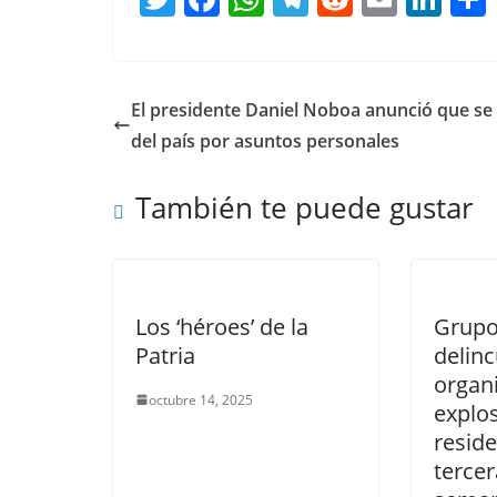
w
a
h
el
e
m
n
itt
c
at
e
d
ai
k
er
e
s
gr
di
l
e
El presidente Daniel Noboa anunció que se
b
A
a
t
dI
del país por asuntos personales
o
p
m
n
También te puede gustar
o
p
k
Los ‘héroes’ de la
Grupo
Patria
delin
organ
octubre 14, 2025
explo
reside
tercer