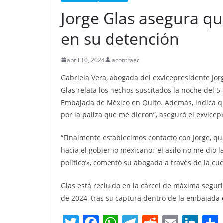
Jorge Glas asegura que
en su detención
CRÓNICA ROJA
PORTADA
Nueva matanz
abril 10, 2024
lacontraec
de Esmeralda
Gabriela Vera, abogada del exvicepresidente Jorg
militarizada, 
Glas relata los hechos suscitados la noche del 5
menos 13 pr
Embajada de México en Quito. Además, indica qu
por la paliza que me dieron”, aseguró el exvicep
libertad falle
“Finalmente establecimos contacto con Jorge, q
septiembre 25, 2025
l
hacia el gobierno mexicano: ‘el asilo no me dio 
político’», comentó su abogada a través de la cu
Glas está recluido en la cárcel de máxima segur
de 2024, tras su captura dentro de la embajada 
T
F
W
T
R
E
Li