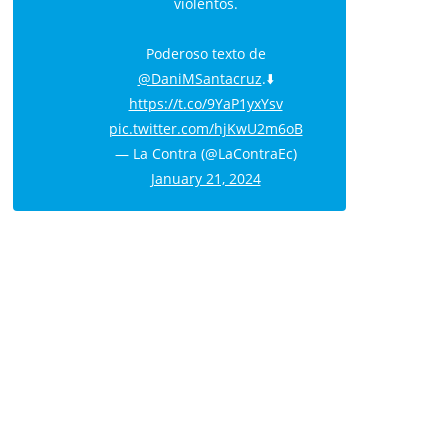
violentos.
Poderoso texto de
@DaniMSantacruz
.⬇️
https://t.co/9YaP1yxYsv
pic.twitter.com/hjKwU2m6oB
— La Contra (@LaContraEc)
January 21, 2024