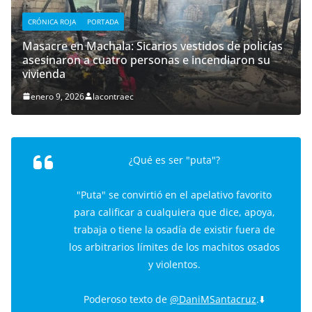
CRÓNICA ROJA
PORTADA
Masacre en Machala: Sicarios vestidos de policías
asesinaron a cuatro personas e incendiaron su
vivienda
enero 9, 2026
lacontraec
¿Qué es ser "puta"?
"Puta" se convirtió en el apelativo favorito
para calificar a cualquiera que dice, apoya,
trabaja o tiene la osadía de existir fuera de
los arbitrarios límites de los machitos osados
y violentos.
Poderoso texto de
@DaniMSantacruz
.⬇️