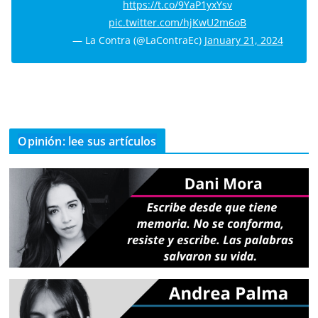
https://t.co/9YaP1yxYsv
pic.twitter.com/hjKwU2m6oB
— La Contra (@LaContraEc)
January 21, 2024
Opinión: lee sus artículos