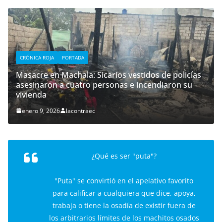
CRÓNICA ROJA
PORTADA
Masacre en Machala: Sicarios vestidos de policías
asesinaron a cuatro personas e incendiaron su
vivienda
enero 9, 2026
lacontraec
¿Qué es ser "puta"?
"Puta" se convirtió en el apelativo favorito
para calificar a cualquiera que dice, apoya,
trabaja o tiene la osadía de existir fuera de
los arbitrarios límites de los machitos osados