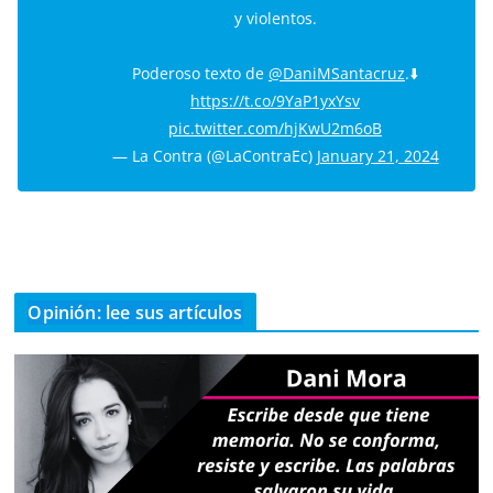
y violentos.
Poderoso texto de
@DaniMSantacruz
.⬇️
https://t.co/9YaP1yxYsv
pic.twitter.com/hjKwU2m6oB
— La Contra (@LaContraEc)
January 21, 2024
Opinión: lee sus artículos