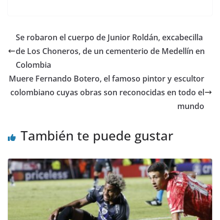
w
a
h
el
e
m
n
o
itt
c
at
e
d
ai
k
m
er
e
s
gr
di
l
e
p
Se robaron el cuerpo de Junior Roldán, excabecilla
b
A
a
t
dI
ar
de Los Choneros, de un cementerio de Medellín en
o
p
m
n
tir
Colombia
o
p
Muere Fernando Botero, el famoso pintor y escultor
colombiano cuyas obras son reconocidas en todo el
k
mundo
También te puede gustar