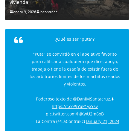
vivienda
enero 9, 2026
lacontraec
¿Qué es ser "puta"?
"Puta" se convirtió en el apelativo favorito
para calificar a cualquiera que dice, apoya,
trabaja o tiene la osadía de existir fuera de
los arbitrarios límites de los machitos osados
y violentos.
Poderoso texto de
@DaniMSantacruz
.⬇️
https://t.co/9YaP1yxYsv
pic.twitter.com/hjKwU2m6oB
— La Contra (@LaContraEc)
January 21, 2024