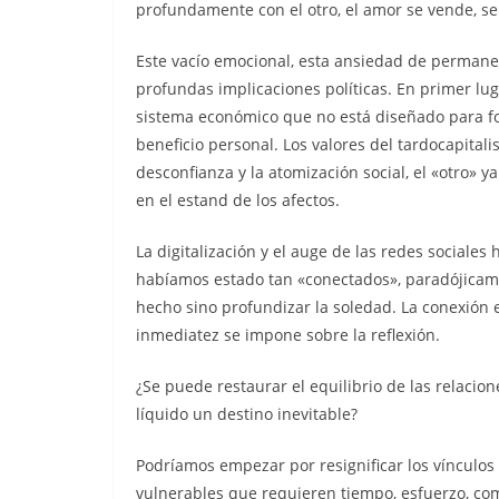
profundamente con el otro, el amor se vende, s
Este vacío emocional, esta ansiedad de perman
profundas implicaciones políticas. En primer luga
sistema económico que no está diseñado para fom
beneficio personal. Los valores del tardocapital
desconfianza y la atomización social, el «otro» 
en el estand de los afectos.
La digitalización y el auge de las redes social
habíamos estado tan «conectados», paradójicamen
hecho sino profundizar la soledad. La conexión es
inmediatez se impone sobre la reflexión.
¿Se puede restaurar el equilibrio de las relaci
líquido un destino inevitable?
Podríamos empezar por resignificar los vínculo
vulnerables que requieren tiempo, esfuerzo, co