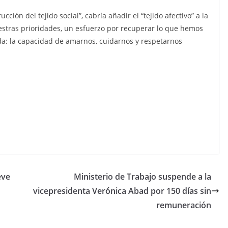
ción del tejido social”, cabría añadir el “tejido afectivo” a la
estras prioridades, un esfuerzo por recuperar lo que hemos
da: la capacidad de amarnos, cuidarnos y respetarnos
C
o
m
p
eve
Ministerio de Trabajo suspende a la
ar
vicepresidenta Verónica Abad por 150 días sin
tir
remuneración