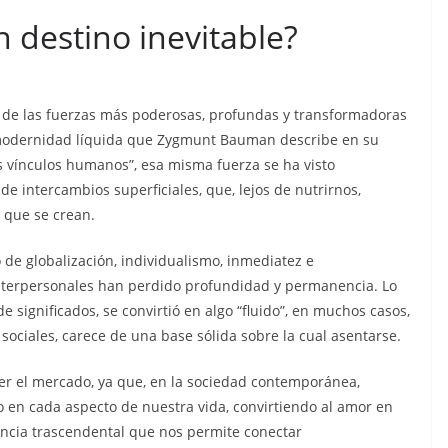
n cárcel
Sicarios acribillan a
un destino inevitable?
que está
funcionario municipal
a al
frente al Municipio de
dos de
Manta
 de las fuerzas más poderosas, profundas y transformadoras
os
 modernidad líquida que Zygmunt Bauman describe en su
julio 2, 2026
lacontraec
os vínculos humanos”, esa misma fuerza se ha visto
aec
e intercambios superficiales, que, lejos de nutrirnos,
 que se crean.
e globalización, individualismo, inmediatez e
interpersonales han perdido profundidad y permanencia. Lo
 significados, se convirtió en algo “fluido”, en muchos casos,
sociales, carece de una base sólida sobre la cual asentarse.
 ser el mercado, ya que, en la sociedad contemporánea,
en cada aspecto de nuestra vida, convirtiendo al amor en
ncia trascendental que nos permite conectar