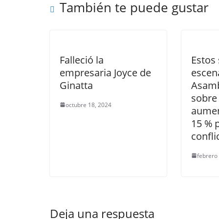
También te puede gustar
k
Falleció la
Estos 
empresaria Joyce de
escena
Ginatta
Asamb
sobre 
octubre 18, 2024
aumen
15 % p
confl
febrero
Deja una respuesta