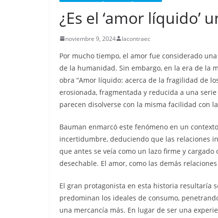
Nueva matanza e
¿Es el ‘amor líquido’ 
de Esmeraldas, 
militarizada, dej
noviembre 9, 2024
lacontraec
menos 13 priva
Por mucho tiempo, el amor fue considerado una
libertad fallecid
de la humanidad. Sin embargo, en la era de la
obra “Amor líquido: acerca de la fragilidad de l
septiembre 25, 2025
lacontr
erosionada, fragmentada y reducida a una serie d
parecen disolverse con la misma facilidad con la
Bauman enmarcó este fenómeno en un contexto d
incertidumbre, deduciendo que las relaciones 
que antes se veía como un lazo firme y cargado de
desechable. El amor, como las demás relaciones 
El gran protagonista en esta historia resultaría
predominan los ideales de consumo, penetrando 
una mercancía más. En lugar de ser una experie