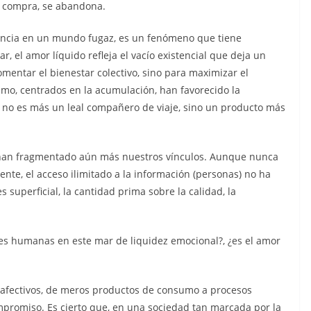
e compra, se abandona.
encia en un mundo fugaz, es un fenómeno que tiene
r, el amor líquido refleja el vacío existencial que deja un
entar el bienestar colectivo, sino para maximizar el
ismo, centrados en la acumulación, han favorecido la
ya no es más un leal compañero de viaje, sino un producto más
es han fragmentado aún más nuestros vínculos. Aunque nunca
te, el acceso ilimitado a la información (personas) no ha
 superficial, la cantidad prima sobre la calidad, la
ones humanas en este mar de liquidez emocional?, ¿es el amor
s afectivos, de meros productos de consumo a procesos
mpromiso. Es cierto que, en una sociedad tan marcada por la