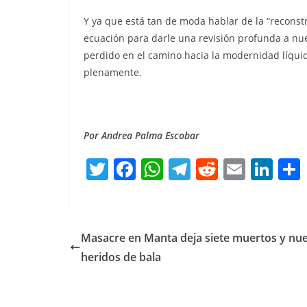
Y ya que está tan de moda hablar de la “reconstruc
ecuación para darle una revisión profunda a nu
perdido en el camino hacia la modernidad líqui
plenamente.
Por Andrea Palma Escobar
T
F
W
T
R
E
Li
w
a
h
el
e
m
n
itt
c
at
e
d
ai
k
er
e
s
gr
di
l
e
Masacre en Manta deja siete muertos y nu
b
A
a
t
dI
heridos de bala
o
p
m
n
o
p