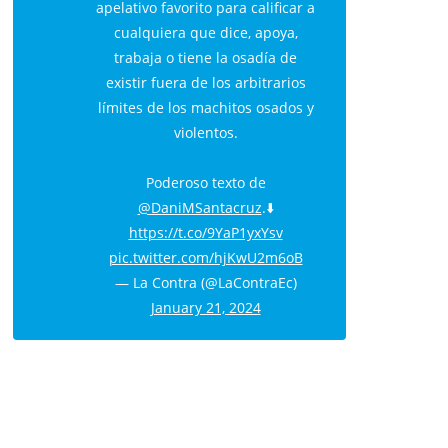
apelativo favorito para calificar a
cualquiera que dice, apoya,
trabaja o tiene la osadía de
existir fuera de los arbitrarios
límites de los machitos osados y
violentos.
Poderoso texto de
@DaniMSantacruz
.⬇️
https://t.co/9YaP1yxYsv
pic.twitter.com/hjKwU2m6oB
— La Contra (@LaContraEc)
January 21, 2024