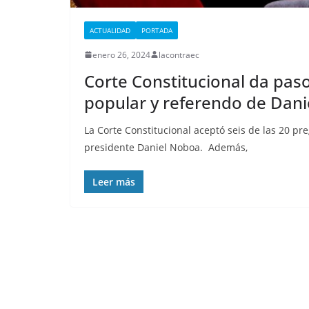
cárcel de Esmer
que está militar
ACTUALIDAD
PORTADA
deja al menos 
enero 26, 2024
lacontraec
privados de lib
Corte Constitucional da paso
fallecidos
popular y referendo de Dan
septiembre 25, 2025
lacontr
La Corte Constitucional aceptó seis de las 20 p
presidente Daniel Noboa. Además,
Leer más