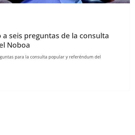
aldas,
izada,
13
ertad
 a seis preguntas de la consulta
CRÓNICA ROJA
PORTADA
iel Noboa
Sicarios acribillan a
aec
funcionario municipal
reguntas para la consulta popular y referéndum del
frente al Municipio de
Manta
julio 2, 2026
lacontraec