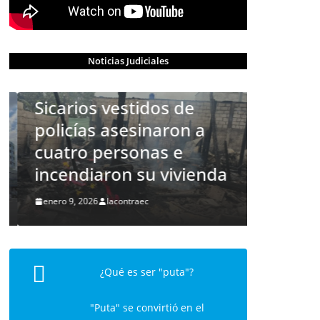
CRÓNICA ROJA
Asesin
CRÓNICA ROJA
PORTADA
Noticias Judiciales
Barcel
Masacre en Machala:
Sicarios vestidos de
diciembre 1
policías asesinaron a
cuatro personas e
incendiaron su vivienda
enero 9, 2026
lacontraec
¿Qué es ser "puta"?
"Puta" se convirtió en el