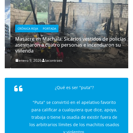
CRÓNICA ROJA
PORTADA
Masacre en Machala: Sicarios vestidos de policías
asesinaron a cuatro personas e incendiaron su
vivienda
enero 9, 2026
lacontraec
¿Qué es ser "puta"?
"Puta" se convirtió en el apelativo favorito
para calificar a cualquiera que dice, apoya,
trabaja o tiene la osadía de existir fuera de
los arbitrarios límites de los machitos osados
y violentos.