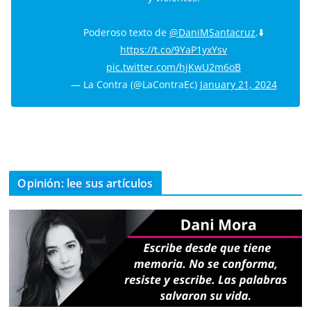
Poderoso texto de
@DaniMSantacruz
.⬇️
https://t.co/9YaP1yxYsv
pic.twitter.com/hjKwU2m6oB
— La Contra (@LaContraEc)
January 21, 2024
Opinión: lee sus artículos