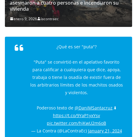
asesinaron a cuatro personas e incendiaron su
vivienda
enero 9, 2026
lacontraec
¿Qué es ser "puta"?
"Puta" se convirtió en el apelativo favorito
para calificar a cualquiera que dice, apoya,
trabaja o tiene la osadía de existir fuera de
los arbitrarios límites de los machitos osados
y violentos.
Poderoso texto de
@DaniMSantacruz
.⬇️
https://t.co/9YaP1yxYsv
pic.twitter.com/hjKwU2m6oB
— La Contra (@LaContraEc)
January 21, 2024