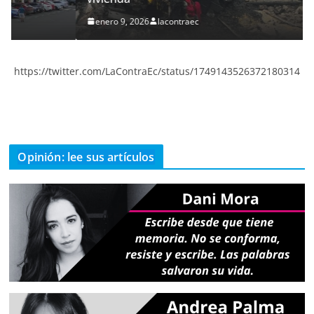
enero 9, 2026
lacontraec
https://twitter.com/LaContraEc/status/1749143526372180314
Opinión: lee sus artículos