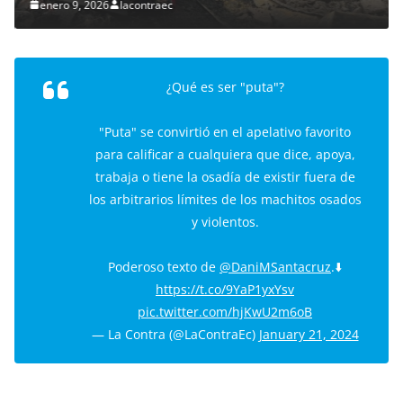
enero 9, 2026
lacontraec
¿Qué es ser "puta"?
"Puta" se convirtió en el apelativo favorito
para calificar a cualquiera que dice, apoya,
trabaja o tiene la osadía de existir fuera de
los arbitrarios límites de los machitos osados
y violentos.
Poderoso texto de
@DaniMSantacruz
.⬇️
https://t.co/9YaP1yxYsv
pic.twitter.com/hjKwU2m6oB
— La Contra (@LaContraEc)
January 21, 2024