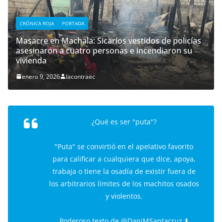
CRÓNICA ROJA
PORTADA
Masacre en Machala: Sicarios vestidos de policías
asesinaron a cuatro personas e incendiaron su
vivienda
enero 9, 2026
lacontraec
¿Qué es ser "puta"?
"Puta" se convirtió en el apelativo favorito
para calificar a cualquiera que dice, apoya,
trabaja o tiene la osadía de existir fuera de
los arbitrarios límites de los machitos osados
y violentos.
Poderoso texto de
@DaniMSantacruz
.⬇️