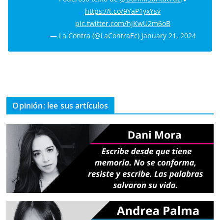
https://t.co/9YaP1yxYsv
pic.twitter.com/hjKwU2m6oB
— La Contra (@LaContraEc)
January 21, 2024
Opinión: lee sus artículos