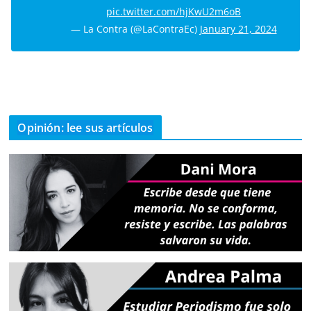
pic.twitter.com/hjKwU2m6oB
— La Contra (@LaContraEc)
January 21, 2024
Opinión: lee sus artículos