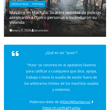
CRÓNICA ROJA
PORTADA
Masacre en Machala: Sicarios vestidos de policías
asesinaron a cuatro personas e incendiaron su
vivienda
enero 9, 2026
lacontraec
¿Qué es ser "puta"?
"Puta" se convirtió en el apelativo favorito
para calificar a cualquiera que dice, apoya,
trabaja o tiene la osadía de existir fuera de
los arbitrarios límites de los machitos osados
y violentos.
Poderoso texto de
@DaniMSantacruz
.⬇️
https://t.co/9YaP1yxYsv