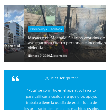
CRÓNICA ROJA
PORTADA
Masacre en Machala: Sicarios vestidos de policías
asesinaron a cuatro personas e incendiaron su
l
vivienda
enero 9, 2026
lacontraec
¿Qué es ser "puta"?
"Puta" se convirtió en el apelativo favorito
para calificar a cualquiera que dice, apoya,
trabaja o tiene la osadía de existir fuera de
los arbitrarios límites de los machitos osados