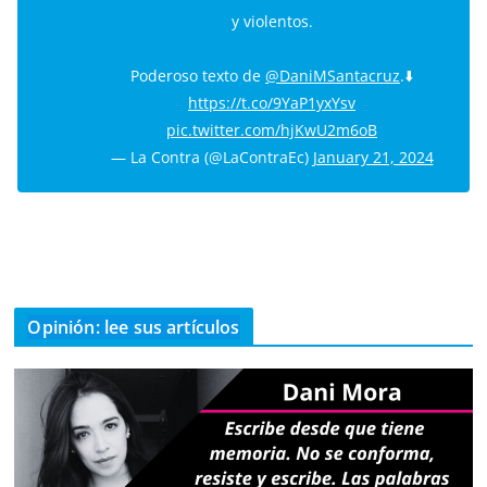
y violentos.
Poderoso texto de
@DaniMSantacruz
.⬇️
https://t.co/9YaP1yxYsv
pic.twitter.com/hjKwU2m6oB
— La Contra (@LaContraEc)
January 21, 2024
Opinión: lee sus artículos