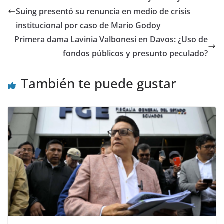
b
A
a
t
dI
ar
Suing presentó su renuncia en medio de crisis
o
p
m
n
tir
institucional por caso de Mario Godoy
o
p
Primera dama Lavinia Valbonesi en Davos: ¿Uso de
fondos públicos y presunto peculado?
k
También te puede gustar