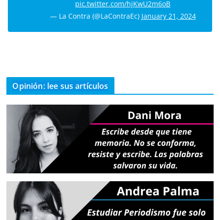
pic.twitter.com/hjKwU2m6oB
— La Contra (@LaContraEc)
January 21, 2024
Opinión: lee sus artículos