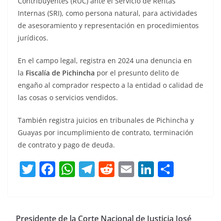
Contribuyentes (RUC) ante el Servicio de Rentas
Internas (SRI), como persona natural, para actividades
de asesoramiento y representación en procedimientos
jurídicos.
En el campo legal, registra en 2024 una denuncia en
la
Fiscalía de Pichincha
por el presunto delito de
engaño al comprador respecto a la entidad o calidad de
las cosas o servicios vendidos.
También registra juicios en tribunales de Pichincha y
Guayas por incumplimiento de contrato, terminación
de contrato y pago de deuda.
T
F
W
T
R
E
Li
C
w
a
h
el
e
m
n
o
itt
c
at
e
d
ai
k
m
er
e
s
gr
di
l
e
p
Presidente de la Corte Nacional de Justicia José