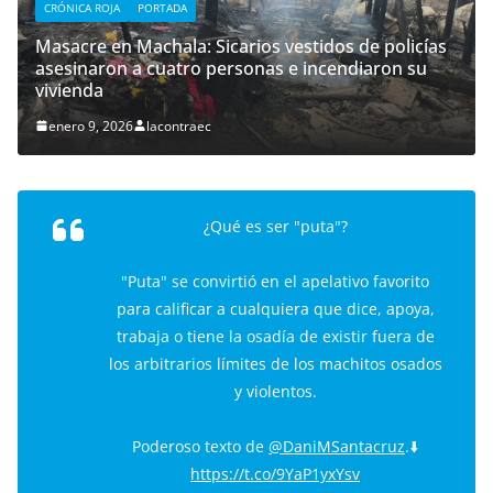
CRÓNICA ROJA
PORTADA
Masacre en Machala: Sicarios vestidos de policías
asesinaron a cuatro personas e incendiaron su
vivienda
enero 9, 2026
lacontraec
¿Qué es ser "puta"?
"Puta" se convirtió en el apelativo favorito
para calificar a cualquiera que dice, apoya,
trabaja o tiene la osadía de existir fuera de
los arbitrarios límites de los machitos osados
y violentos.
Poderoso texto de
@DaniMSantacruz
.⬇️
https://t.co/9YaP1yxYsv