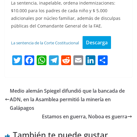
La sentencia, inapelable, ordena indemnizaciones:
$10.000 para los padres de cada niño y $ 5.000
adicionales por núcleo familiar, además de disculpas
públicas del Comandante General de la FAE.
Descarga
La sentencia de la Corte Costitucional
T
F
W
T
R
E
Li
C
w
a
h
el
e
m
n
o
itt
c
at
e
d
ai
k
m
er
e
s
gr
di
l
e
p
Medio alemán Spiegel difundió que la bancada de
b
A
a
t
dI
ar
ADN, en la Asamblea permitió la minería en
o
p
m
n
tir
Galápagos
o
p
Estamos en guerra, Noboa es guerra
k
También te puede gustar