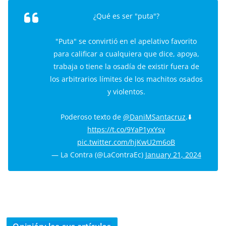
¿Qué es ser "puta"?
"Puta" se convirtió en el apelativo favorito
para calificar a cualquiera que dice, apoya,
trabaja o tiene la osadía de existir fuera de
los arbitrarios límites de los machitos osados
y violentos.
Poderoso texto de
@DaniMSantacruz
.⬇️
https://t.co/9YaP1yxYsv
pic.twitter.com/hjKwU2m6oB
— La Contra (@LaContraEc)
January 21, 2024