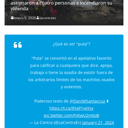
asesinaron a cuatro personas e incendiaron su
vivienda
enero 9, 2026
lacontraec
¿Qué es ser "puta"?
"Puta" se convirtió en el apelativo favorito
para calificar a cualquiera que dice, apoya,
trabaja o tiene la osadía de existir fuera de
los arbitrarios límites de los machitos osados
y violentos.
Poderoso texto de
@DaniMSantacruz
.⬇️
https://t.co/9YaP1yxYsv
pic.twitter.com/hjKwU2m6oB
— La Contra (@LaContraEc)
January 21, 2024