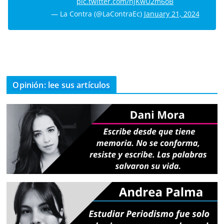
pic.twitter.com/hjKwU2m6oB
— La Contra (@LaContraEc)
January 21, 2024
Opinión: lee sus artículos