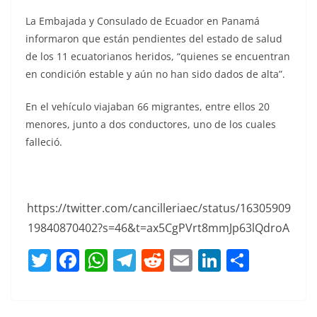
La Embajada y Consulado de Ecuador en Panamá
informaron que están pendientes del estado de salud
de los 11 ecuatorianos heridos, “quienes se encuentran
en condición estable y aún no han sido dados de alta”.
En el vehículo viajaban 66 migrantes, entre ellos 20
menores, junto a dos conductores, uno de los cuales
falleció.
https://twitter.com/cancilleriaec/status/16305909
19840870402?s=46&t=ax5CgPVrt8mmJp63lQdroA
T
F
W
T
R
E
Li
C
w
a
h
el
e
m
n
o
itt
c
at
e
d
ai
k
m