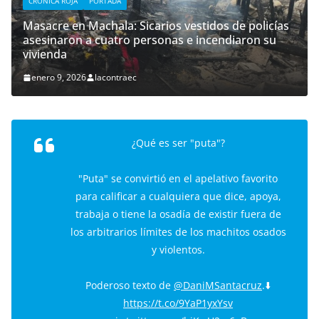
CRÓNICA ROJA
PORTADA
Masacre en Machala: Sicarios vestidos de policías
asesinaron a cuatro personas e incendiaron su
vivienda
enero 9, 2026
lacontraec
¿Qué es ser "puta"?
"Puta" se convirtió en el apelativo favorito
para calificar a cualquiera que dice, apoya,
trabaja o tiene la osadía de existir fuera de
los arbitrarios límites de los machitos osados
y violentos.
Poderoso texto de
@DaniMSantacruz
.⬇️
https://t.co/9YaP1yxYsv