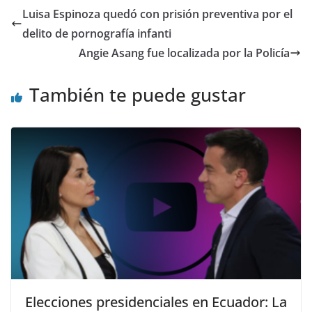
er
e
s
gr
di
l
e
p
Luisa Espinoza quedó con prisión preventiva por el
b
A
a
t
dI
ar
delito de pornografía infanti
o
p
m
n
tir
Angie Asang fue localizada por la Policía
o
p
También te puede gustar
k
Elecciones presidenciales en Ecuador: La