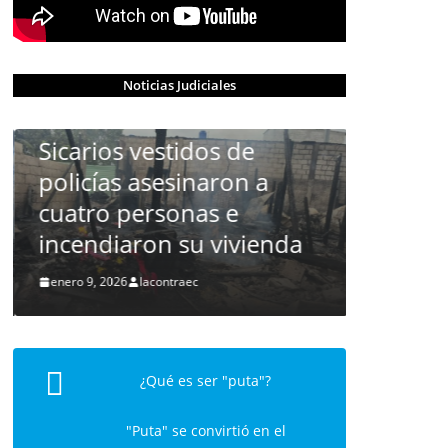
CRÓNICA ROJA
PORTADA
Noticias Judiciales
Masacre en Machala:
Sicarios vestidos de
policías asesinaron a
cuatro personas e
incendiaron su vivienda
enero 9, 2026
lacontraec
CRÓNICA ROJA
Asesin
Barcel
¿Qué es ser "puta"?
diciembre 1
"Puta" se convirtió en el