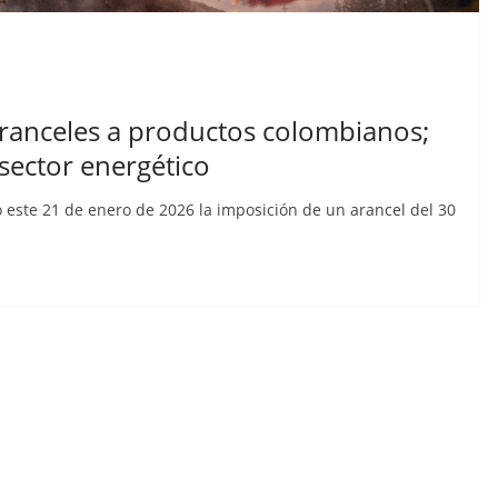
n cárcel
que está
a al
dos de
aranceles a productos colombianos;
CRÓNICA ROJA
PORTADA
os
sector energético
Sicarios acribillan a
aec
funcionario municipal
 este 21 de enero de 2026 la imposición de un arancel del 30
frente al Municipio de
Manta
julio 2, 2026
lacontraec