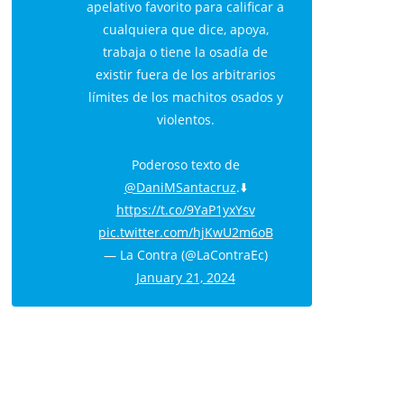
apelativo favorito para calificar a
cualquiera que dice, apoya,
trabaja o tiene la osadía de
existir fuera de los arbitrarios
límites de los machitos osados y
violentos.
Poderoso texto de
@DaniMSantacruz
.⬇️
https://t.co/9YaP1yxYsv
pic.twitter.com/hjKwU2m6oB
— La Contra (@LaContraEc)
January 21, 2024