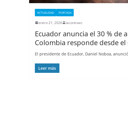
Nueva matanza e
de Esmeraldas, 
ACTUALIDAD
PORTADA
militarizada, dej
enero 21, 2026
lacontraec
menos 13 priva
Ecuador anuncia el 30 % de 
libertad fallecid
Colombia responde desde el 
septiembre 25, 2025
lacontr
El presidente de Ecuador, Daniel Noboa, anunció
Leer más