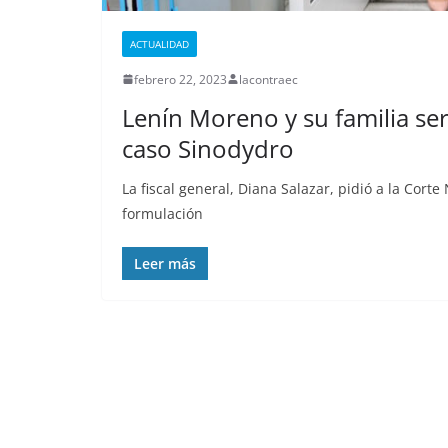
Nueva matanza 
de Esmeraldas,
ACTUALIDAD
militarizada, de
febrero 22, 2023
lacontraec
menos 13 priv
Lenín Moreno y su familia se
libertad falleci
caso Sinodydro
septiembre 25, 2025
lacon
La fiscal general, Diana Salazar, pidió a la Corte
formulación
Leer más