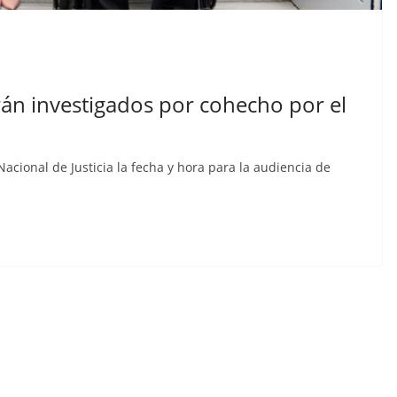
en cárcel
 que está
ja al
ados de
rán investigados por cohecho por el
CRÓNICA ROJA
PORTADA
dos
Sicarios acribillan a
traec
funcionario municipal
 Nacional de Justicia la fecha y hora para la audiencia de
frente al Municipio de
Manta
julio 2, 2026
lacontraec