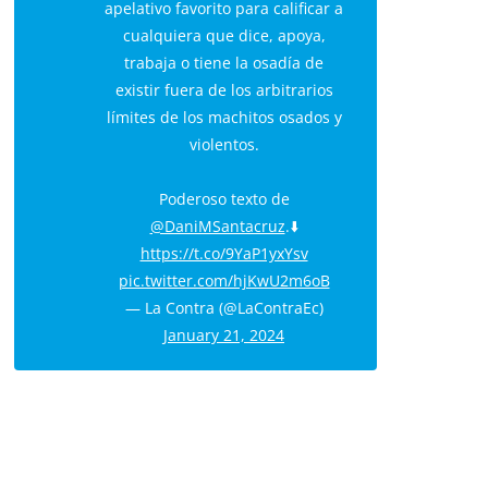
apelativo favorito para calificar a
cualquiera que dice, apoya,
trabaja o tiene la osadía de
existir fuera de los arbitrarios
límites de los machitos osados y
violentos.
Poderoso texto de
@DaniMSantacruz
.⬇️
https://t.co/9YaP1yxYsv
pic.twitter.com/hjKwU2m6oB
— La Contra (@LaContraEc)
January 21, 2024