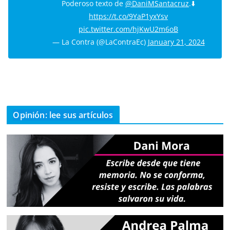
Poderoso texto de
@DaniMSantacruz
.⬇️
https://t.co/9YaP1yxYsv
pic.twitter.com/hjKwU2m6oB
— La Contra (@LaContraEc)
January 21, 2024
Opinión: lee sus artículos