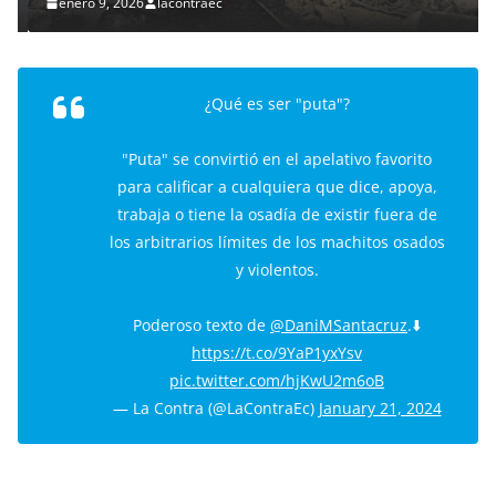
enero 9, 2026
lacontraec
¿Qué es ser "puta"?
"Puta" se convirtió en el apelativo favorito
para calificar a cualquiera que dice, apoya,
trabaja o tiene la osadía de existir fuera de
los arbitrarios límites de los machitos osados
y violentos.
Poderoso texto de
@DaniMSantacruz
.⬇️
https://t.co/9YaP1yxYsv
pic.twitter.com/hjKwU2m6oB
— La Contra (@LaContraEc)
January 21, 2024