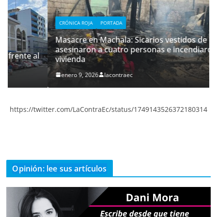
CRÓNICA ROJA
PORTADA
Masacre en Machala: Sicarios vestidos de policías
asesinaron a cuatro personas e incendiaron su
 al
vivienda
enero 9, 2026
lacontraec
https://twitter.com/LaContraEc/status/1749143526372180314
Opinión: lee sus artículos