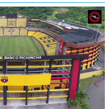
 en
CRÓNICA ROJA
PORTADA