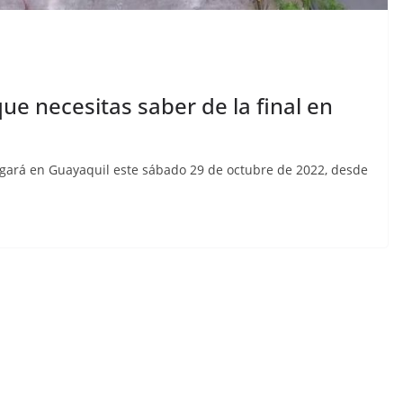
aldas,
Sicarios acribillan a
izada,
funcionario municipal
13
frente al Municipio de
ertad
Manta
ue necesitas saber de la final en
julio 2, 2026
lacontraec
aec
jugará en Guayaquil este sábado 29 de octubre de 2022, desde