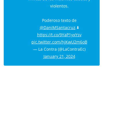
violentos.
Poderoso texto de
@DaniMSantacruz
.⬇️
https://t.co/9YaP1yxYsv
pic.twitter.com/hjKwU2m6oB
— La Contra (@LaContraEc)
January 21, 2024