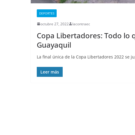
cárcel de Esmer
que está militar
DEPORTES
deja al menos 
octubre 27, 2022
lacontraec
privados de lib
Copa Libertadores: Todo lo q
fallecidos
Guayaquil
septiembre 25, 2025
lacontr
La final única de la Copa Libertadores 2022 se 
Leer más