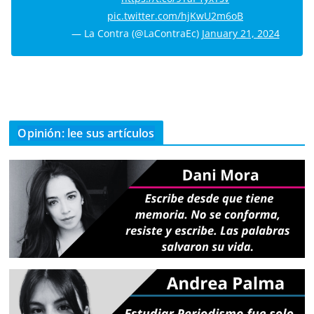
pic.twitter.com/hjKwU2m6oB
— La Contra (@LaContraEc)
January 21, 2024
Opinión: lee sus artículos