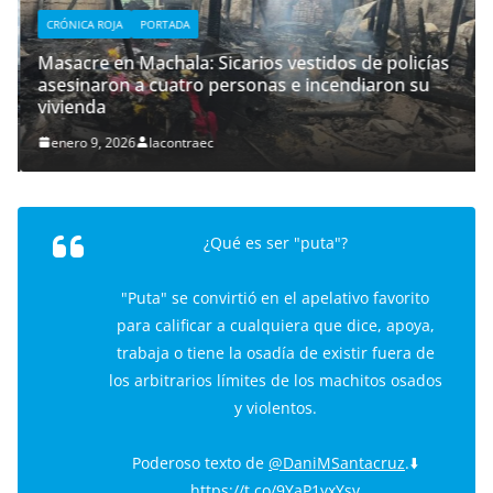
CRÓNICA ROJA
PORTADA
Masacre en Machala: Sicarios vestidos de policías
asesinaron a cuatro personas e incendiaron su
vivienda
enero 9, 2026
lacontraec
¿Qué es ser "puta"?
"Puta" se convirtió en el apelativo favorito
para calificar a cualquiera que dice, apoya,
trabaja o tiene la osadía de existir fuera de
los arbitrarios límites de los machitos osados
y violentos.
Poderoso texto de
@DaniMSantacruz
.⬇️
https://t.co/9YaP1yxYsv