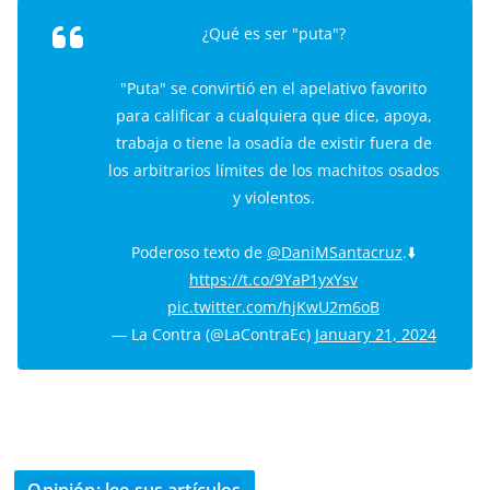
¿Qué es ser "puta"?
"Puta" se convirtió en el apelativo favorito
para calificar a cualquiera que dice, apoya,
trabaja o tiene la osadía de existir fuera de
los arbitrarios límites de los machitos osados
y violentos.
Poderoso texto de
@DaniMSantacruz
.⬇️
https://t.co/9YaP1yxYsv
pic.twitter.com/hjKwU2m6oB
— La Contra (@LaContraEc)
January 21, 2024
Opinión: lee sus artículos