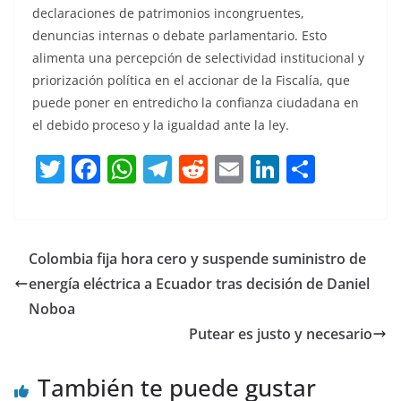
declaraciones de patrimonios incongruentes,
denuncias internas o debate parlamentario. Esto
alimenta una percepción de selectividad institucional y
priorización política en el accionar de la Fiscalía, que
puede poner en entredicho la confianza ciudadana en
el debido proceso y la igualdad ante la ley.
T
F
W
T
R
E
Li
C
w
a
h
el
e
m
n
o
itt
c
at
e
d
ai
k
m
er
e
s
gr
di
l
e
p
Colombia fija hora cero y suspende suministro de
b
A
a
t
dI
ar
energía eléctrica a Ecuador tras decisión de Daniel
o
p
m
n
tir
Noboa
o
p
Putear es justo y necesario
k
También te puede gustar