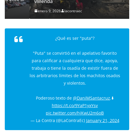
vivienda
enero 9, 2026
lacontraec
¿Qué es ser "puta"?
"Puta" se convirtió en el apelativo favorito
para calificar a cualquiera que dice, apoya,
trabaja o tiene la osadía de existir fuera de
los arbitrarios límites de los machitos osados
y violentos.
Poderoso texto de
@DaniMSantacruz
.⬇️
https://t.co/9YaP1yxYsv
pic.twitter.com/hjKwU2m6oB
— La Contra (@LaContraEc)
January 21, 2024