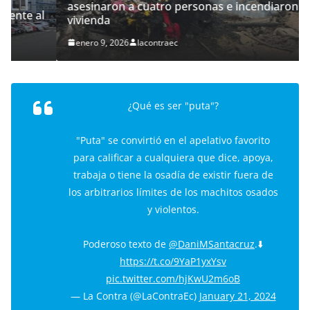
asesinaron a cuatro personas e incendiaron su
l
vivienda
enero 9, 2026
lacontraec
¿Qué es ser "puta"?
"Puta" se convirtió en el apelativo favorito
para calificar a cualquiera que dice, apoya,
trabaja o tiene la osadía de existir fuera de
los arbitrarios límites de los machitos osados
y violentos.
Poderoso texto de
@DaniMSantacruz
.⬇️
https://t.co/9YaP1yxYsv
pic.twitter.com/hjKwU2m6oB
— La Contra (@LaContraEc)
January 21, 2024