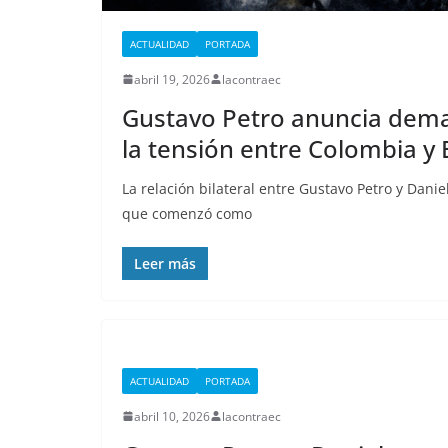
cárcel de Esmer
que está milita
ACTUALIDAD
PORTADA
deja al menos 
abril 19, 2026
lacontraec
privados de lib
Gustavo Petro anuncia dema
fallecidos
la tensión entre Colombia y
septiembre 25, 2025
lacont
La relación bilateral entre Gustavo Petro y Dan
que comenzó como
Leer más
ACTUALIDAD
PORTADA
abril 10, 2026
lacontraec