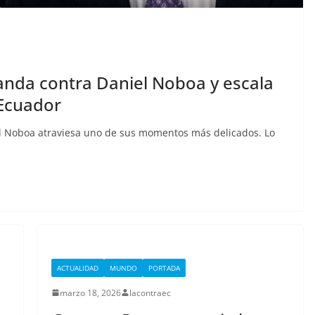
aldas,
Sicarios acribillan a
rizada,
funcionario municipal
13
frente al Municipio de
ertad
Manta
nda contra Daniel Noboa y escala
 Ecuador
julio 2, 2026
lacontraec
raec
iel Noboa atraviesa uno de sus momentos más delicados. Lo
ACTUALIDAD
MUNDO
PORTADA
marzo 18, 2026
lacontraec