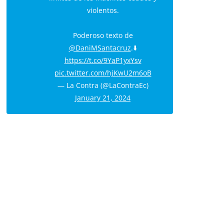
violentos.
Poderoso texto de
@DaniMSantacruz
.⬇️
https://t.co/9YaP1yxYsv
pic.twitter.com/hjKwU2m6oB
— La Contra (@LaContraEc)
January 21, 2024