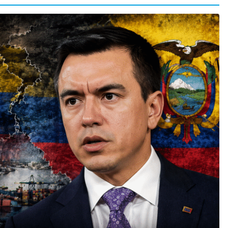
 en
CRÓNICA ROJA
PORTADA