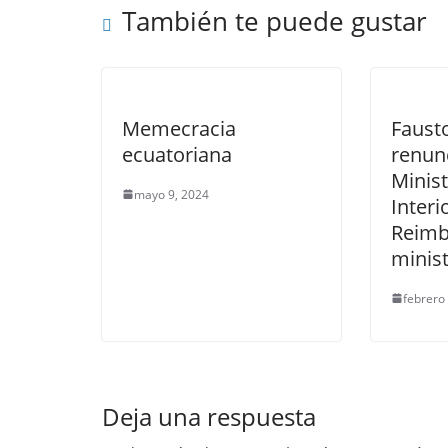
También te puede gustar
k
Memecracia
Faust
ecuatoriana
renunc
Minist
mayo 9, 2024
Interi
Reimb
minis
febrero
Deja una respuesta