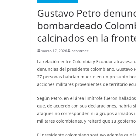
Nueva matanza e
Gustavo Petro denunc
de Esmeraldas, 
militarizada, dej
bombardeado Colombi
menos 13 priva
calcinados en la front
libertad fallecid
marzo 17, 2026
lacontraec
septiembre 25, 2025
lacontr
La relación entre Colombia y Ecuador atraviesa
denuncias del presidente colombiano, Gustavo P
27 personas habrían muerto en un presunto bomb
acciones militares provenientes de territorio ec
Según Petro, en el área limítrofe fueron hallad
que, de acuerdo con sus declaraciones, habría s
ataques no corresponden ni a grupos armados i
militares colombianas, y reiteró que su gobiern
El presidente colombiano sostuvo además que las