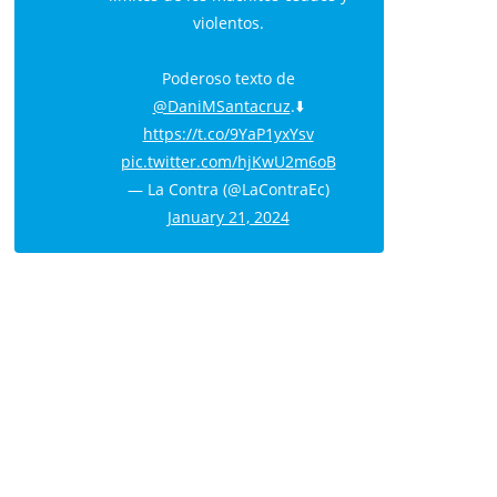
violentos.
Poderoso texto de
@DaniMSantacruz
.⬇️
https://t.co/9YaP1yxYsv
pic.twitter.com/hjKwU2m6oB
— La Contra (@LaContraEc)
January 21, 2024