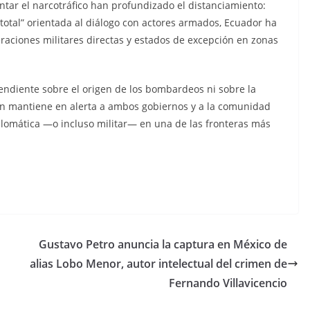
tar el narcotráfico han profundizado el distanciamiento:
total” orientada al diálogo con actores armados, Ecuador ha
raciones militares directas y estados de excepción en zonas
endiente sobre el origen de los bombardeos ni sobre la
ión mantiene en alerta a ambos gobiernos y a la comunidad
iplomática —o incluso militar— en una de las fronteras más
C
o
m
p
Gustavo Petro anuncia la captura en México de
ar
alias Lobo Menor, autor intelectual del crimen de
tir
Fernando Villavicencio