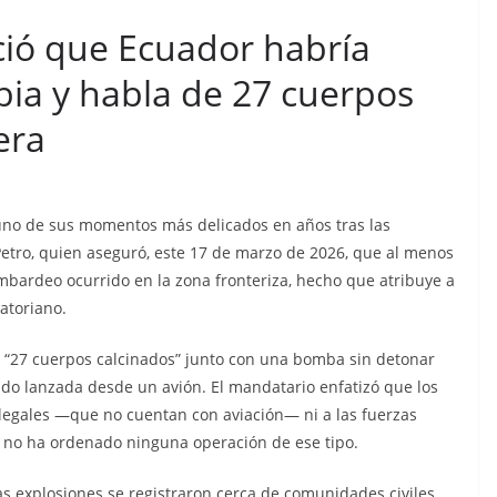
n cárcel
Sicarios acribillan a
ió que Ecuador habría
que está
funcionario municipal
a al
frente al Municipio de
a y habla de 27 cuerpos
dos de
Manta
era
os
julio 2, 2026
lacontraec
aec
 uno de sus momentos más delicados en años tras las
etro, quien aseguró, este 17 de marzo de 2026, que al menos
ardeo ocurrido en la zona fronteriza, hecho que atribuye a
uatoriano.
os “27 cuerpos calcinados” junto con una bomba sin detonar
ido lanzada desde un avión. El mandatario enfatizó que los
legales —que no cuentan con aviación— ni a las fuerzas
o no ha ordenado ninguna operación de ese tipo.
 explosiones se registraron cerca de comunidades civiles,