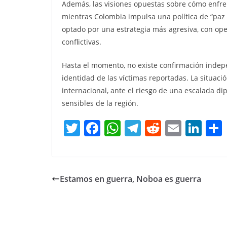
Además, las visiones opuestas sobre cómo enfren
mientras Colombia impulsa una política de “paz 
optado por una estrategia más agresiva, con ope
conflictivas.
Hasta el momento, no existe confirmación indep
identidad de las víctimas reportadas. La situac
internacional, ante el riesgo de una escalada d
sensibles de la región.
T
F
W
T
R
E
Li
w
a
h
el
e
m
n
itt
c
at
e
d
ai
k
er
e
s
gr
di
l
e
Estamos en guerra, Noboa es guerra
b
A
a
t
dI
o
p
m
n
o
p