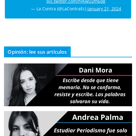
pic.twitter.com/hjKwU2m6oB
— La Contra (@LaContraEc)
January 21, 2024
Opinión: lee sus artículos