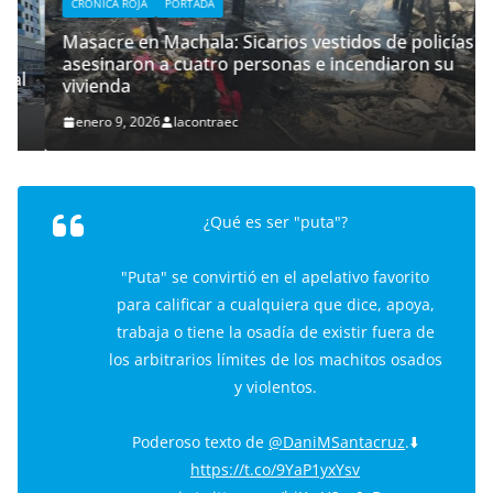
CRÓNICA ROJA
PORTADA
Masacre en Machala: Sicarios vestidos de policías
asesinaron a cuatro personas e incendiaron su
l
vivienda
enero 9, 2026
lacontraec
¿Qué es ser "puta"?
"Puta" se convirtió en el apelativo favorito
para calificar a cualquiera que dice, apoya,
trabaja o tiene la osadía de existir fuera de
los arbitrarios límites de los machitos osados
y violentos.
Poderoso texto de
@DaniMSantacruz
.⬇️
https://t.co/9YaP1yxYsv