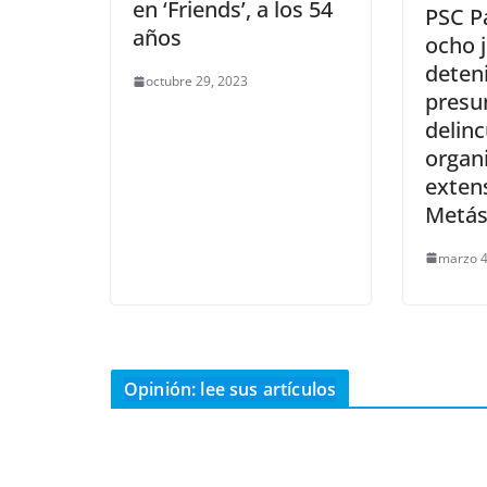
en ‘Friends’, a los 54
PSC P
años
ocho j
deten
octubre 29, 2023
presu
delin
organ
exten
Metás
marzo 4
Opinión: lee sus artículos