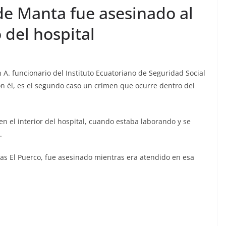
de Manta fue asesinado al
A
o del hospital
nza en
smeraldas,
CRÓNICA ROJA
PORTADA
itarizada,
A. funcionario del Instituto Ecuatoriano de Seguridad Social
Sicarios acribillan a
 Con él, es el segundo caso un crimen que ocurre dentro del
os 13
funcionario municipal
 libertad
frente al Municipio de
n el interior del hospital, cuando estaba laborando y se
Manta
.
lacontraec
julio 2, 2026
lacontraec
lias El Puerco, fue asesinado mientras era atendido en esa
C