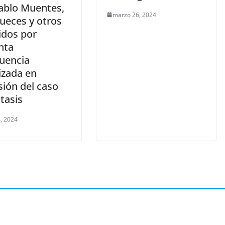
ablo Muentes,
marzo 26, 2024
ueces y otros
idos por
nta
cuencia
izada en
sión del caso
tasis
, 2024