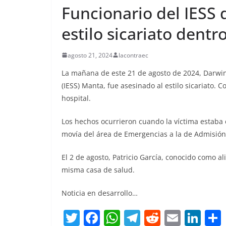
Funcionario del IESS 
CRÓNICA ROJA
PORTAD
estilo sicariato dentr
Nueva mata
agosto 21, 2024
lacontraec
cárcel de E
que está mil
La mañana de este 21 de agosto de 2024, Darwin 
(IESS) Manta, fue asesinado al estilo sicariato.
deja al men
hospital.
privados de
fallecidos
Los hechos ocurrieron cuando la víctima estaba e
movía del área de Emergencias a la de Admisión
septiembre 25, 2025
El 2 de agosto, Patricio García, conocido como a
misma casa de salud.
Noticia en desarrollo…
T
F
W
T
R
E
Li