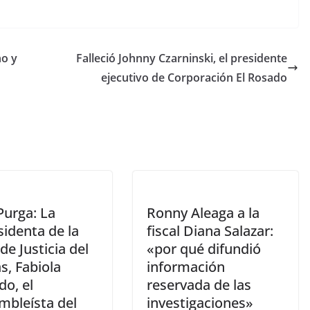
o
m
p
no y
Falleció Johnny Czarninski, el presidente
ar
ejecutivo de Corporación El Rosado
tir
Purga: La
Ronny Aleaga a la
identa de la
fiscal Diana Salazar:
de Justicia del
«por qué difundió
s, Fabiola
información
do, el
reservada de las
mbleísta del
investigaciones»