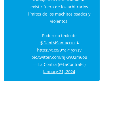
violentos.
Poderoso texto de
@DaniMSantacruz
.⬇️
https://t.co/9YaP1yxYsv
pic.twitter.com/hjKwU2m6oB
— La Contra (@LaContraEc)
January 21, 2024