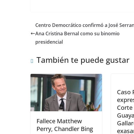
w
a
h
el
e
m
n
itt
c
at
e
d
ai
k
er
e
s
gr
di
l
e
Centro Democrático confirmó a José Serra
b
A
a
t
dI
Ana Cristina Bernal como su binomio
o
p
m
n
presidencial
o
p
También te puede gustar
k
Caso 
expres
Corte 
Guaya
Fallece Matthew
Gallar
Perry, Chandler Bing
exasa