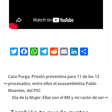
T
F
W
T
R
E
Li
C
w
a
h
el
e
m
n
o
itt
c
at
e
d
ai
k
m
er
e
s
gr
di
l
e
p
Caso Purga: Prisión preventiva para 11 de los 12
b
A
a
t
dI
ar
procesados, entre ellos el exasambleísta Pablo
o
p
m
n
tir
Muentes, del PSC
o
p
Día de la Mujer: Ellas son el 8M y mi razón de ser
k