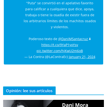
"Puta" se convirtió en el apelativo favorito
para calificar a cualquiera que dice, apoya,
trabaja o tiene la osadía de existir fuera de
los arbitrarios límites de los machitos osados
y violentos.
Poderoso texto de
@DaniMSantacruz
.⬇️
https://t.co/9YaP1yxYsv
pic.twitter.com/hjKwU2m6oB
— La Contra (@LaContraEc)
January 21, 2024
Opinión: lee sus artículos