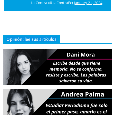
— La Contra (@LaContraEc)
January 21, 2024
Opinión: lee sus artículos