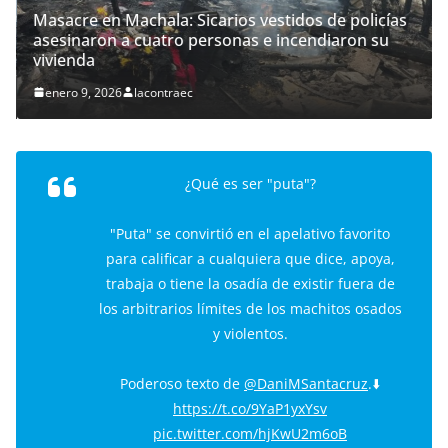
Masacre en Machala: Sicarios vestidos de policías
asesinaron a cuatro personas e incendiaron su
vivienda
enero 9, 2026
lacontraec
¿Qué es ser "puta"?
"Puta" se convirtió en el apelativo favorito
para calificar a cualquiera que dice, apoya,
trabaja o tiene la osadía de existir fuera de
los arbitrarios límites de los machitos osados
y violentos.
Poderoso texto de
@DaniMSantacruz
.⬇️
https://t.co/9YaP1yxYsv
pic.twitter.com/hjKwU2m6oB