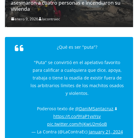
asesinaron a cuatro personas e incendiaron su
vivienda
enero 9, 2026
lacontraec
¿Qué es ser "puta"?
"Puta" se convirtió en el apelativo favorito
para calificar a cualquiera que dice, apoya,
trabaja o tiene la osadía de existir fuera de
los arbitrarios límites de los machitos osados
y violentos.
Poderoso texto de
@DaniMSantacruz
.⬇️
https://t.co/9YaP1yxYsv
pic.twitter.com/hjKwU2m6oB
— La Contra (@LaContraEc)
January 21, 2024