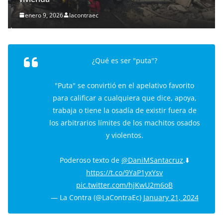
enero 9, 2026
lacontraec
¿Qué es ser "puta"?
"Puta" se convirtió en el apelativo favorito
para calificar a cualquiera que dice, apoya,
trabaja o tiene la osadía de existir fuera de
los arbitrarios límites de los machitos osados
y violentos.
Poderoso texto de
@DaniMSantacruz
.⬇️
https://t.co/9YaP1yxYsv
pic.twitter.com/hjKwU2m6oB
— La Contra (@LaContraEc)
January 21, 2024