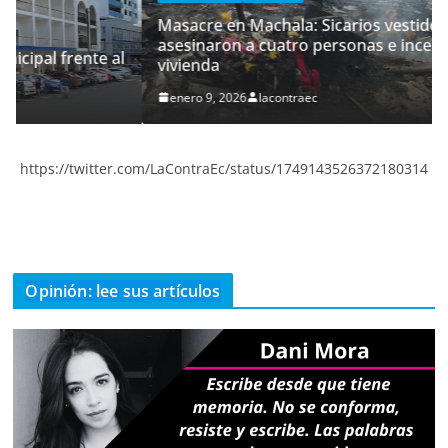
Masacre en Machala: Sicarios vestidos de policías
asesinaron a cuatro personas e incendiaron su
 al
vivienda
enero 9, 2026
lacontraec
https://twitter.com/LaContraEc/status/1749143526372180314
Opinión: lee sus artículos