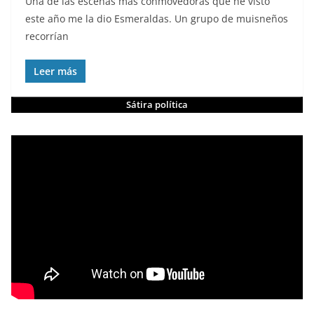
Una de las escenas más conmovedoras que he visto
este año me la dio Esmeraldas. Un grupo de muisneños
recorrían
Leer más
Sátira política