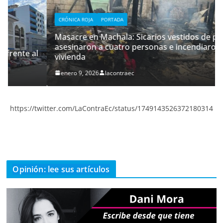
CRÓNICA ROJA
PORTADA
Masacre en Machala: Sicarios vestidos de policías
asesinaron a cuatro personas e incendiaron su
l
vivienda
enero 9, 2026
lacontraec
https://twitter.com/LaContraEc/status/1749143526372180314
Opinión: lee sus artículos