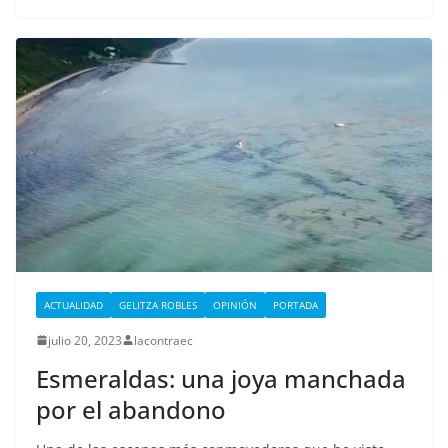
ACTUALIDAD
GELITZA ROBLES
OPINIÓN
PORTADA
julio 20, 2023
lacontraec
Esmeraldas: una joya manchada
por el abandono