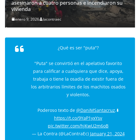
asesinaron a cuatro personas e incendiaron su
vivienda
enero 9, 2026
lacontraec
¿Qué es ser "puta"?
"Puta" se convirtió en el apelativo favorito
para calificar a cualquiera que dice, apoya,
trabaja o tiene la osadía de existir fuera de
los arbitrarios límites de los machitos osados
y violentos.
Poderoso texto de
@DaniMSantacruz
.⬇️
https://t.co/9YaP1yxYsv
pic.twitter.com/hjKwU2m6oB
— La Contra (@LaContraEc)
January 21, 2024