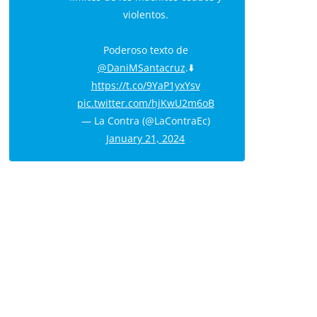
violentos.
Poderoso texto de
@DaniMSantacruz
.⬇️
https://t.co/9YaP1yxYsv
pic.twitter.com/hjKwU2m6oB
— La Contra (@LaContraEc)
January 21, 2024