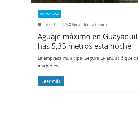
Nueva matanza e
de Esmeraldas, 
COMUNIDAD
militarizada, dej
marzo 12, 2024
Redacción La Contra
menos 13 priva
Aguaje máximo en Guayaquil:
libertad fallecid
has 5,35 metros esta noche
septiembre 25, 2025
lacontr
La empresa municipal Segura EP anunció que des
márgenes
Leer más