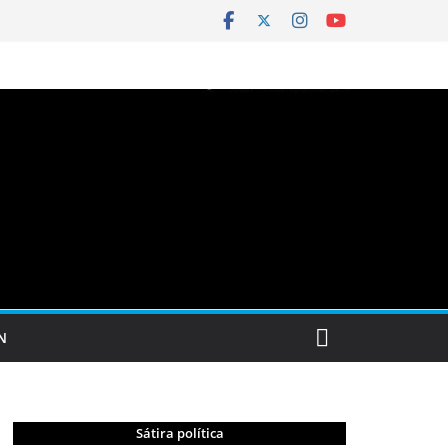
N
Sátira política