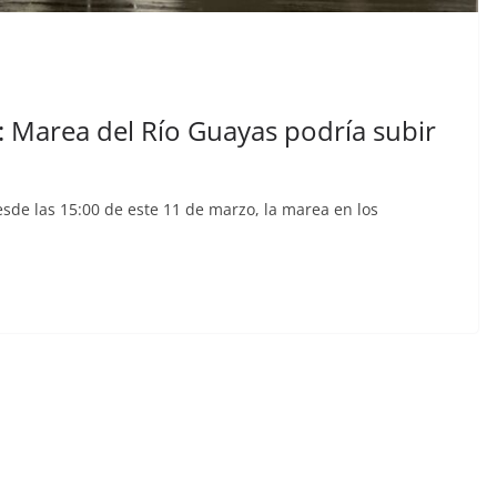
n cárcel
Sicarios acribillan a
que está
funcionario municipal
a al
frente al Municipio de
dos de
Manta
 Marea del Río Guayas podría subir
os
julio 2, 2026
lacontraec
aec
de las 15:00 de este 11 de marzo, la marea en los