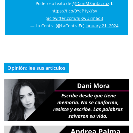
Poderoso texto de
@DaniMSantacruz
.⬇️
https://t.co/9YaP1yxYsv
pic.twitter.com/hjKwU2m6oB
— La Contra (@LaContraEc)
January 21, 2024
Opinión: lee sus artículos