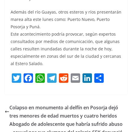
Además del río Guayas, otros esteros y ríos presentarán
marea alta este lunes como: Puerto Nuevo, Puerto
Posorja y Puná.
Este acontecimiento podría provocar, según expertos
consultados por medios de comunicación, que algunas
calles resulten inundadas durante la noche de hoy,
especialmente en zonas del sur de la ciudad y cercanas
al Estero Salado.
T
F
W
T
R
E
Li
C
w
a
h
el
e
m
n
o
itt
c
at
e
d
ai
k
m
er
e
s
gr
di
l
e
p
Colapso en monumento al delfín en Posorja dejó
b
A
a
t
dI
ar
tres menores de edad muertos y cuatro heridos
o
p
m
n
tir
Abogado de adolescente que habría sufrido abuso