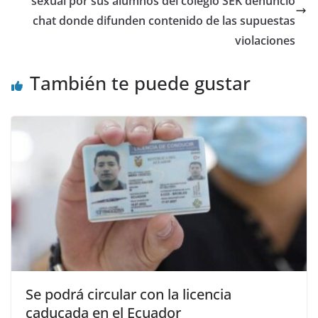
o
p
sexual por sus alumnos del colegio SEK denunció
chat donde difunden contenido de las supuestas
k
violaciones
También te puede gustar
Se podrá circular con la licencia
caducada en el Ecuador