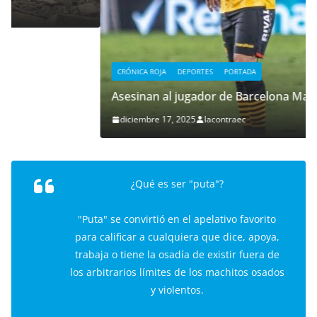
CRÓNICA ROJA
DEPORTES
PORTADA
Asesinan al jugador de Barcelona Mario Pineida
diciembre 17, 2025
lacontraec
¿Qué es ser "puta"?
"Puta" se convirtió en el apelativo favorito
para calificar a cualquiera que dice, apoya,
trabaja o tiene la osadía de existir fuera de
los arbitrarios límites de los machitos osados
y violentos.