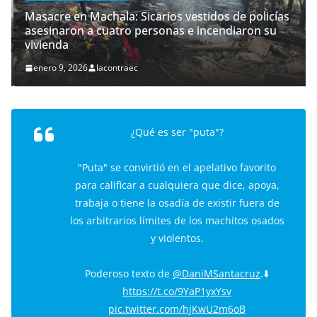
Masacre en Machala: Sicarios vestidos de policías
asesinaron a cuatro personas e incendiaron su
vivienda
enero 9, 2026
lacontraec
¿Qué es ser "puta"?
"Puta" se convirtió en el apelativo favorito
para calificar a cualquiera que dice, apoya,
trabaja o tiene la osadía de existir fuera de
los arbitrarios límites de los machitos osados
y violentos.
Poderoso texto de
@DaniMSantacruz
.⬇️
https://t.co/9YaP1yxYsv
pic.twitter.com/hjKwU2m6oB