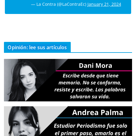
— La Contra (@LaContraEc)
January 21, 2024
Opinión: lee sus artículos