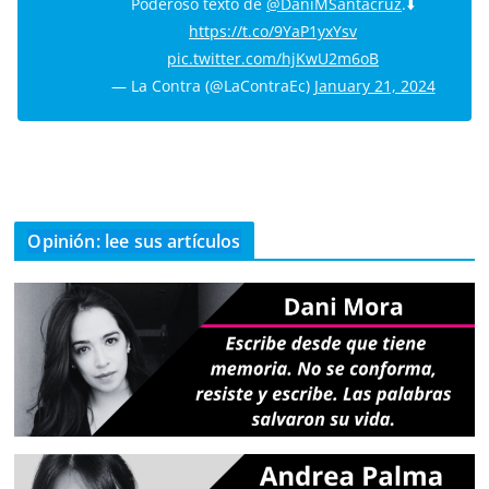
Poderoso texto de
@DaniMSantacruz
.⬇️
https://t.co/9YaP1yxYsv
pic.twitter.com/hjKwU2m6oB
— La Contra (@LaContraEc)
January 21, 2024
Opinión: lee sus artículos