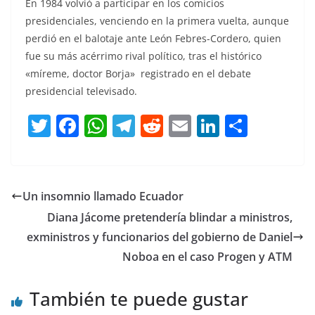
En 1984 volvió a participar en los comicios
presidenciales, venciendo en la primera vuelta, aunque
perdió en el balotaje ante León Febres-Cordero, quien
fue su más acérrimo rival político, tras el histórico
«míreme, doctor Borja» registrado en el debate
presidencial televisado.
T
F
W
T
R
E
Li
C
w
a
h
el
e
m
n
o
itt
c
at
e
d
ai
k
m
er
e
s
gr
di
l
e
p
Un insomnio llamado Ecuador
b
A
a
t
dI
ar
Diana Jácome pretendería blindar a ministros,
o
p
m
n
tir
exministros y funcionarios del gobierno de Daniel
o
p
Noboa en el caso Progen y ATM
k
También te puede gustar