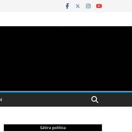
N
Sátira política