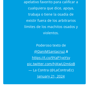
apelativo favorito para calificar a
cualquiera que dice, apoya,
trabaja o tiene la osadía de
existir fuera de los arbitrarios
límites de los machitos osados y
violentos.
Poderoso texto de
@DaniMSantacruz
.⬇️
https://t.co/9YaP1yxYsv
pic.twitter.com/hjKwU2m6oB
— La Contra (@LaContraEc)
January 21, 2024