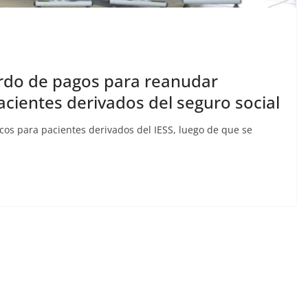
 en
uerdo de pagos para reanudar
aldas,
CRÓNICA ROJA
PORTADA
acientes derivados del seguro social
izada,
Sicarios acribillan a
13
funcionario municipal
icos para pacientes derivados del IESS, luego de que se
ertad
frente al Municipio de
Manta
aec
julio 2, 2026
lacontraec