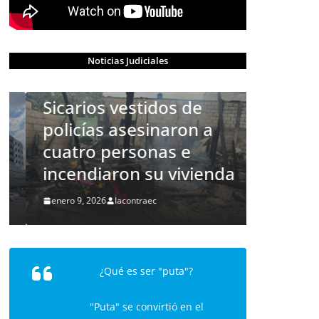
CRÓNICA ROJA
PORTADA
Noticias Judiciales
Masacre en Machala:
Sicarios vestidos de
policías asesinaron a
cuatro personas e
incendiaron su vivienda
enero 9, 2026
lacontraec
CRÓNICA ROJA
Asesin
Barcel
¿Qué es ser "puta"?
diciembre 1
"Puta" se convirtió en el