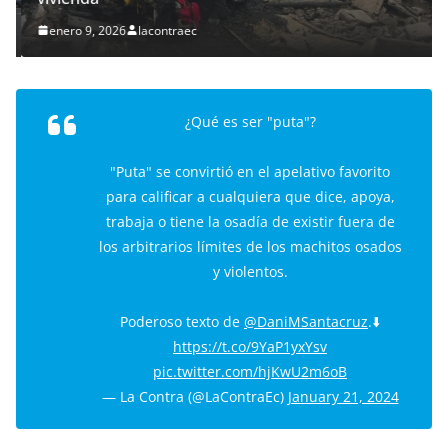
enero 9, 2026
lacontraec
¿Qué es ser "puta"?
"Puta" se convirtió en el apelativo favorito
para calificar a cualquiera que dice, apoya,
trabaja o tiene la osadía de existir fuera de
los arbitrarios límites de los machitos osados
y violentos.
Poderoso texto de
@DaniMSantacruz
.⬇️
https://t.co/9YaP1yxYsv
pic.twitter.com/hjKwU2m6oB
— La Contra (@LaContraEc)
January 21, 2024