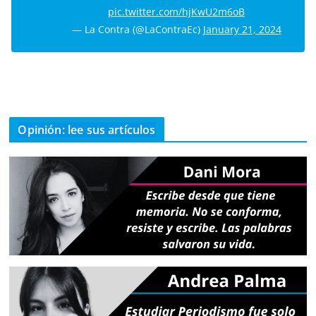
pic.twitter.com/hjKwU2m6oB
— La Contra (@LaContraEc)
January 21, 2024
Opinión: lee sus artículos