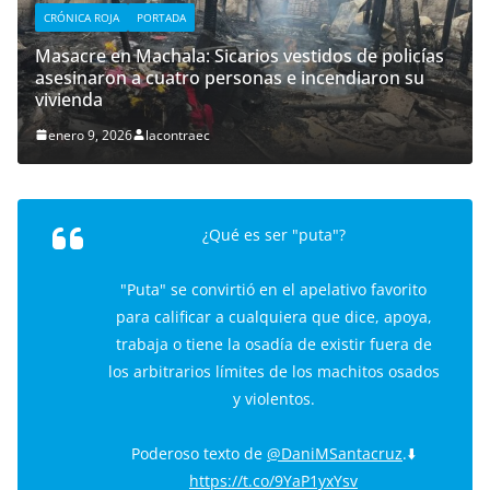
CRÓNICA ROJA
PORTADA
Masacre en Machala: Sicarios vestidos de policías
asesinaron a cuatro personas e incendiaron su
vivienda
enero 9, 2026
lacontraec
¿Qué es ser "puta"?
"Puta" se convirtió en el apelativo favorito
para calificar a cualquiera que dice, apoya,
trabaja o tiene la osadía de existir fuera de
los arbitrarios límites de los machitos osados
y violentos.
Poderoso texto de
@DaniMSantacruz
.⬇️
https://t.co/9YaP1yxYsv