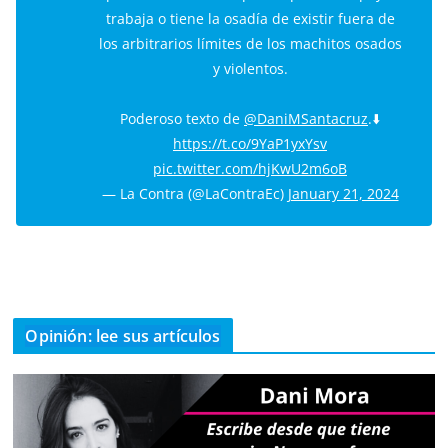
trabaja o tiene la osadía de existir fuera de
los arbitrarios límites de los machitos osados
y violentos.
Poderoso texto de
@DaniMSantacruz
.⬇️
https://t.co/9YaP1yxYsv
pic.twitter.com/hjKwU2m6oB
— La Contra (@LaContraEc)
January 21, 2024
Opinión: lee sus artículos