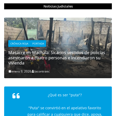
Noticias Judiciales
CRÓNICA ROJA
PORTADA
Masacre en Machala: Sicarios vestidos de policías
asesinaron a cuatro personas e incendiaron su
vivienda
enero 9, 2026
lacontraec
¿Qué es ser "puta"?
"Puta" se convirtió en el apelativo favorito
para calificar a cualquiera que dice, apoya,