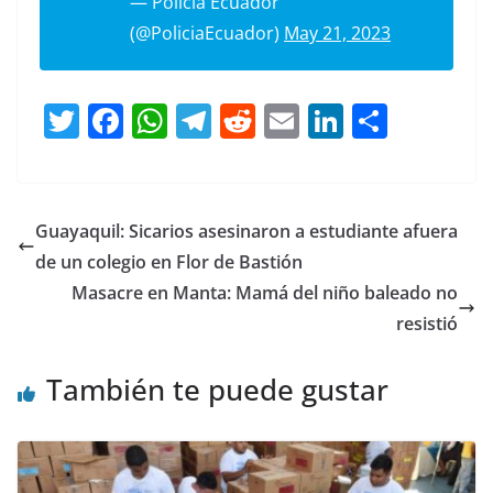
— Policía Ecuador
(@PoliciaEcuador)
May 21, 2023
T
F
W
T
R
E
Li
C
w
a
h
el
e
m
n
o
itt
c
at
e
d
ai
k
m
er
e
s
gr
di
l
e
p
Guayaquil: Sicarios asesinaron a estudiante afuera
b
A
a
t
dI
ar
de un colegio en Flor de Bastión
o
p
m
n
tir
Masacre en Manta: Mamá del niño baleado no
o
p
resistió
k
También te puede gustar